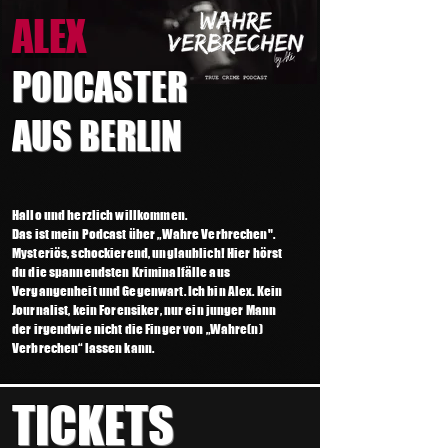
ALEX
POD
CAS
TER
AUS BERLIN
Hallo und herzlich wil
lkom
men.
Das ist mein Podcast über
„
Wahre Verbrechen
".
Mysteriös, schockierend, unglaublich! Hier hörst
du die spannendsten Kriminalfälle aus
Vergangenheit und Gegenwart.
Ich bin Alex. Kein
Journalist, kein Forensiker, nur ein junger Mann
der irgendwie nicht die Finger von „Wahre(n)
Verbrechen“ lassen kann.
TICKETS