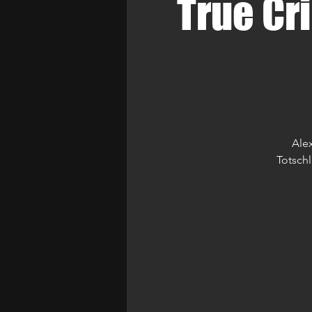
True Cr
Ale
Totsch