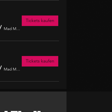
Tickets kaufen
/
Mad Monkey Club
Tickets kaufen
/
Mad Monkey Club