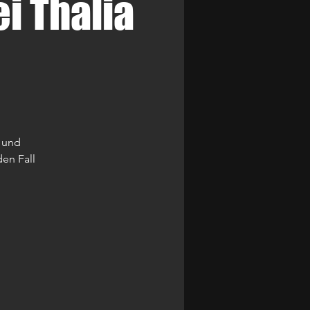
i Thalia
 und
en Fall