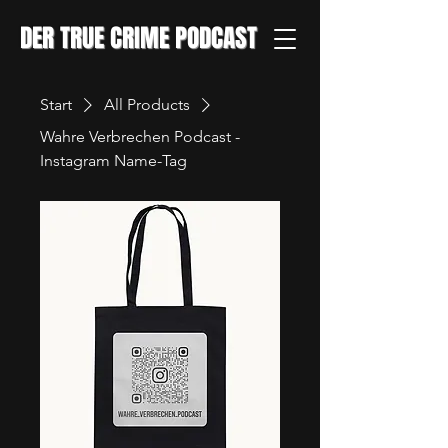
DER TRUE CRIME PODCAST
Start
All Products
Wahre Verbrechen Podcast -
Instagram Name-Tag