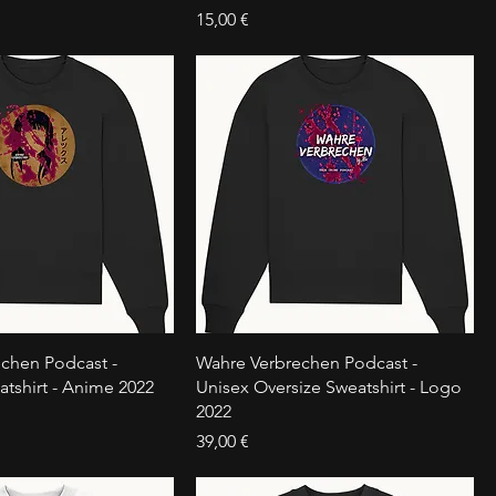
Preis
15,00 €
chen Podcast -
Wahre Verbrechen Podcast -
atshirt - Anime 2022
Unisex Oversize Sweatshirt - Logo
2022
Preis
39,00 €