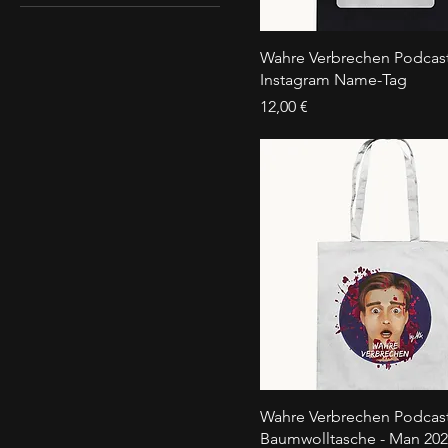
S - XXL
XS - 3XL
Wahre Verbrechen Podcast
Instagram Name-Tag
Preis
12,00 €
Wahre Verbrechen Podcast
Baumwolltasche - Man 20