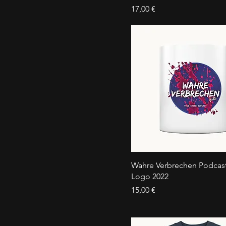
Preis
17,00 €
Wahre Verbrechen Podcast 
Logo 2022
Preis
15,00 €