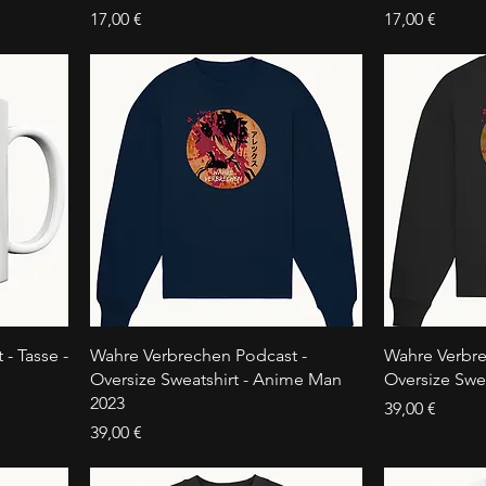
Preis
Preis
17,00 €
17,00 €
- Tasse -
Wahre Verbrechen Podcast -
Wahre Verbre
Oversize Sweatshirt - Anime Man
Oversize Swe
2023
Preis
39,00 €
Preis
39,00 €